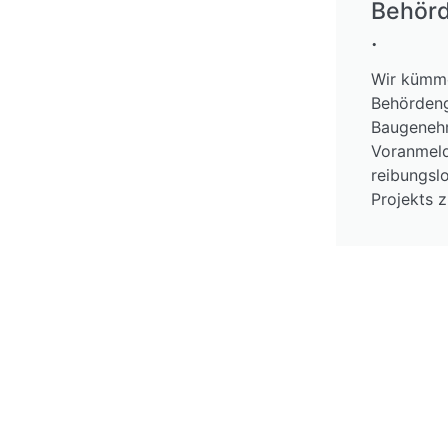
Behör
.
Wir kümme
Behördeng
Baugenehm
Voranmeld
reibungsl
Projekts z