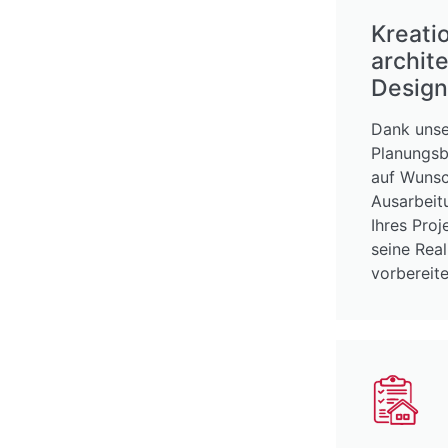
Kreati
archit
Design
Dank unse
Planungsb
auf Wunsc
Ausarbei
Ihres Proj
seine Real
vorbereite