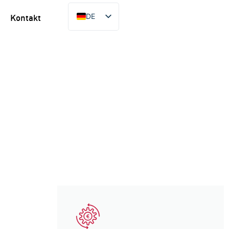
DE
Kontakt
FR
EN
ES
PT