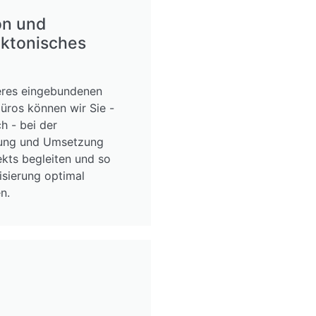
on und
ektonisches
res eingebundenen
üros können wir Sie -
h - bei der
tung und Umsetzung
ekts begleiten und so
isierung optimal
n.