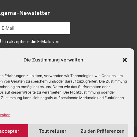
Agema-Newsletter
Ich akzeptiere die E-Mails von
gema
Die Zustimmung verwalten
Senden
en Erfahrungen zu bieten, verwenden wir Technologien wie Cookies, um
en von Geräten zu speichern und/oder darauf zuzugreifen. Die Zustimmung
echnologien ermöglicht es uns, Daten wie das Surfverhalten oder
IDs auf dieser Website zu verarbeiten. Die Nichtzustimmung oder der
r Zustimmung kann sich negativ auf bestimmte Merkmale und Funktionen
re
walten
 accepter
Tout refuser
Zu den Präferenzen
UN SITE SIGNÉ : MISTER CREA