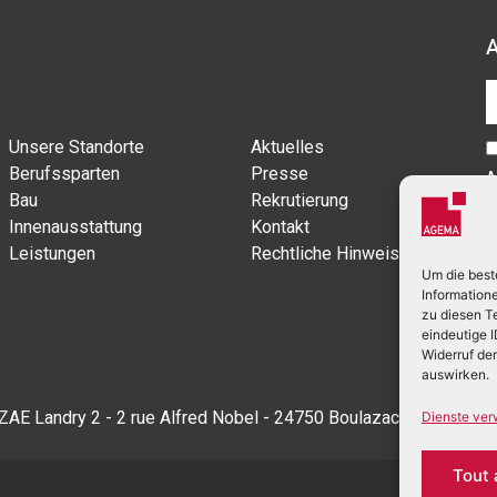
Unsere Standorte
Aktuelles
Berufssparten
Presse
A
Bau
Rekrutierung
Innenausstattung
Kontakt
Leistungen
Rechtliche Hinweise
Um die best
Information
zu diesen T
eindeutige 
Widerruf de
auswirken.
ZAE Landry 2 - 2 rue Alfred Nobel - 24750 Boulazac-Isle-Manoi
Dienste ver
Tout