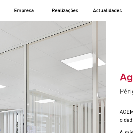
Empresa
Realizações
Actualidades
Ag
Péri
AGEM
cidad
A mi