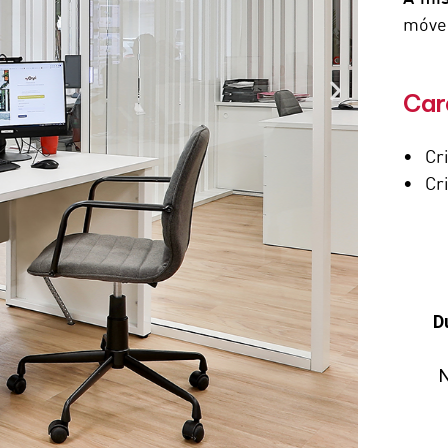
móve
Car
• Cri
• Cri
D