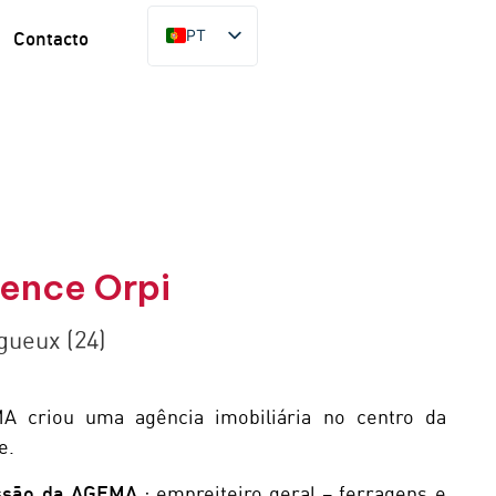
PT
Contacto
FR
EN
ES
DE
ence Orpi
gueux (24)
A criou uma agência imobiliária no centro da
e.
ssão da AGEMA
: empreiteiro geral – ferragens e