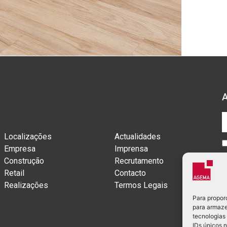
Localizações
Actualidades
Empresa
Imprensa
Construção
Recrutamento
Retail
Contacto
Realizações
Termos Legais
Para propor
para armaze
tecnologias
IDs únicos 