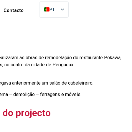
PT
Contacto
FR
EN
ES
DE
alizaram as obras de remodelação do restaurante Pokawa,
s, no centro da cidade de Périgueux.
ergava anteriormente um salão de cabeleireiro.
ema – demolição – ferragens e móveis
s do projecto