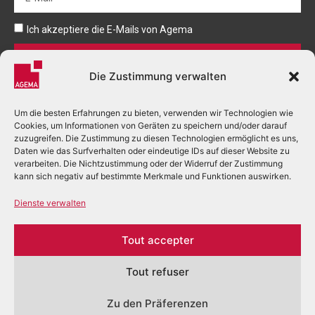
Ich akzeptiere die E-Mails von Agema
Senden
Die Zustimmung verwalten
Um die besten Erfahrungen zu bieten, verwenden wir Technologien wie
Cookies, um Informationen von Geräten zu speichern und/oder darauf
zuzugreifen. Die Zustimmung zu diesen Technologien ermöglicht es uns,
Daten wie das Surfverhalten oder eindeutige IDs auf dieser Website zu
verarbeiten. Die Nichtzustimmung oder der Widerruf der Zustimmung
+33 (0)5 53 03 80 00
kann sich negativ auf bestimmte Merkmale und Funktionen auswirken.
accueil.perigueux@agema.fr
Dienste verwalten
2 Rue Alfred Nobel - BP 166
24755 Boulazac Isle Manoire cedex
Tout accepter
Tout refuser
Zu den Präferenzen
©2026 – AGEMA – TOUS DROITS RÉSERVÉS