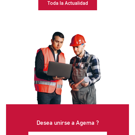
Toda la Actualidad
Desea unirse a
Agema
?