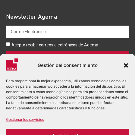
Newsletter Agema
Acepto recibir correos electrónicos de Agema
Enviar
Gestión del consentimiento
Para proporcionar la mejor experiencia, utilizamos tecnologías como las
cookies para almacenar y/o acceder a la información del dispositivo. El
consentimiento a estas tecnologías nos permitirá procesar datos como el
comportamiento de navegación o los identificadores únicos en este sitio.
La falta de consentimiento o la retirada del mismo puede afectar
+33 (0)5 53 03 80 00
negativamente a determinadas características y funciones.
accueil.perigueux@agema.fr
Gestionar los servicios
2 Rue Alfred Nobel - BP 166
24755 Boulazac Isle Manoire cedex