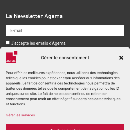
La Newsletter Agema
J'accepte les emails d'Agema
Envoyer
Gérer le consentement
Pour offrir les meilleures expériences, nous utilisons des technologies
telles que les cookies pour stocker et/ou accéder aux informations des
appareils. Le fait de consentir à ces technologies nous permettra de
traiter des données telles que le comportement de navigation ou les ID
uniques sur ce site. Le fait de ne pas consentir ou de retirer son
consentement peut avoir un effet négatif sur certaines caractéristiques
+33 (0)5 53 03 80 00
et fonctions.
accueil.perigueux@agema.fr
Gérer les services
2 Rue Alfred Nobel - BP 166
24755 Boulazac Isle Manoire cedex