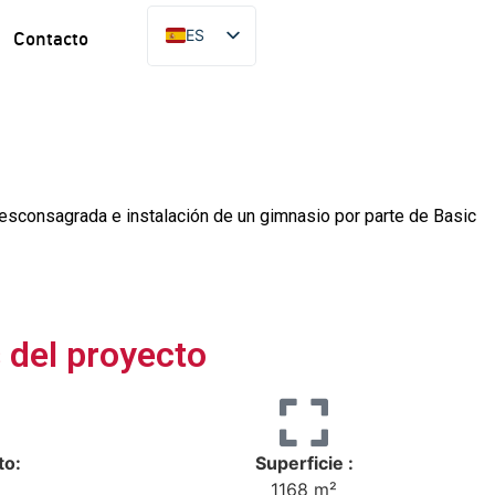
ES
Contacto
FR
EN
PT
DE
desconsagrada e instalación de un gimnasio por parte de Basic
s del proyecto
to:
Superficie :
1168 m²