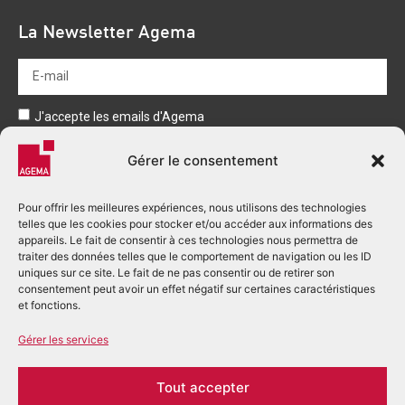
La Newsletter Agema
J'accepte les emails d'Agema
Envoyer
Gérer le consentement
Pour offrir les meilleures expériences, nous utilisons des technologies
telles que les cookies pour stocker et/ou accéder aux informations des
appareils. Le fait de consentir à ces technologies nous permettra de
traiter des données telles que le comportement de navigation ou les ID
uniques sur ce site. Le fait de ne pas consentir ou de retirer son
consentement peut avoir un effet négatif sur certaines caractéristiques
+33 (0)5 53 03 80 00
et fonctions.
accueil.perigueux@agema.fr
Gérer les services
2 Rue Alfred Nobel - BP 166
24755 Boulazac Isle Manoire cedex
Tout accepter