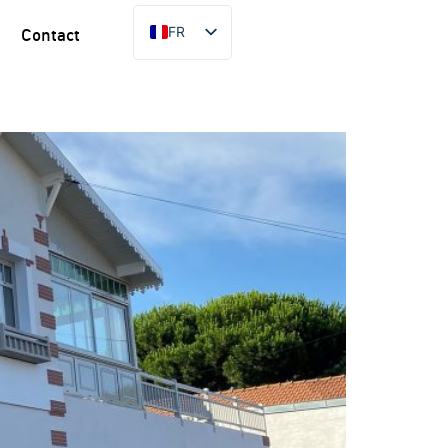
FR
Contact
EN
ES
PT
DE