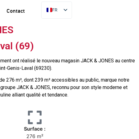
FR
Contact
EN
NES
ES
PT
val (69)
DE
ent ont réalisé le nouveau magasin JACK & JONES au centre
int-Genis-Laval (69230).
e de 276 m², dont 239 m² accessibles au public, marque notre
e groupe JACK & JONES, reconnu pour son style moderne et
ine alliant qualité et tendance.
Surface :
276 m²