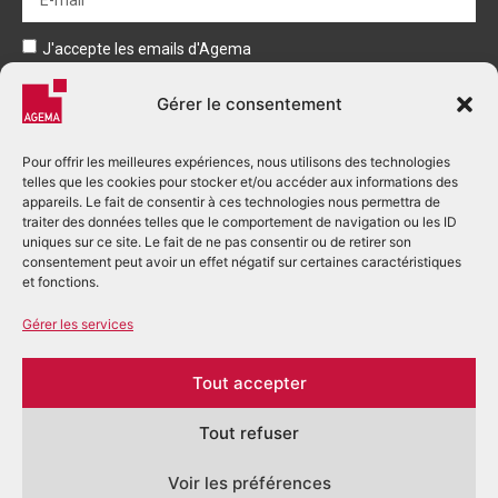
J'accepte les emails d'Agema
Envoyer
Gérer le consentement
Pour offrir les meilleures expériences, nous utilisons des technologies
telles que les cookies pour stocker et/ou accéder aux informations des
appareils. Le fait de consentir à ces technologies nous permettra de
traiter des données telles que le comportement de navigation ou les ID
uniques sur ce site. Le fait de ne pas consentir ou de retirer son
consentement peut avoir un effet négatif sur certaines caractéristiques
+33 (0)5 53 03 80 00
et fonctions.
accueil.perigueux@agema.fr
Gérer les services
2 Rue Alfred Nobel - BP 166
24755 Boulazac Isle Manoire cedex
Tout accepter
Tout refuser
Voir les préférences
©2026 – AGEMA – TOUS DROITS RÉSERVÉS