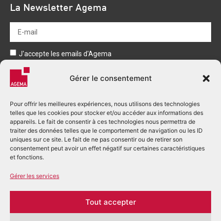
La Newsletter Agema
J'accepte les emails d'Agema
Envoyer
Gérer le consentement
Pour offrir les meilleures expériences, nous utilisons des technologies
telles que les cookies pour stocker et/ou accéder aux informations des
appareils. Le fait de consentir à ces technologies nous permettra de
traiter des données telles que le comportement de navigation ou les ID
uniques sur ce site. Le fait de ne pas consentir ou de retirer son
consentement peut avoir un effet négatif sur certaines caractéristiques
+33 (0)5 53 03 80 00
et fonctions.
accueil.perigueux@agema.fr
Gérer les services
2 Rue Alfred Nobel - BP 166
24755 Boulazac Isle Manoire cedex
Tout accepter