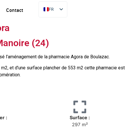
FR
Contact
EN
ora
ES
PT
Manoire (24)
DE
isé l’aménagement de la pharmacie Agora de Boulazac.
 m2, et d’une surface plancher de 553 m2 cette pharmacie est
lomération.
er :
Surface :
297 m²